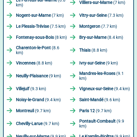
Le Perreux-sur-Marne
(6.8
Villiers-sur-Marne
(7 km)
km)
Nogent-sur-Marne
(7 km)
Vitry-sur-Seine
(7.3 km)
Le Plessis-Trévise
(7.5 km)
Montgeron
(7.7 km)
Fontenay-sous-Bois
(8 km)
Bry-sur-Marne
(8.4 km)
Charenton-le-Pont
(8.6
Thiais
(8.8 km)
km)
Vincennes
(8.8 km)
Ivry-sur-Seine
(9 km)
Mandres-les-Roses
(9.1
Neuilly-Plaisance
(9 km)
km)
Villejuif
(9.3 km)
Vigneux-sur-Seine
(9.4 km)
Noisy-le-Grand
(9.4 km)
Saint-Mandé
(9.6 km)
Montreuil
(9.7 km)
Paris 12
(9.7 km)
Pontault-Combault
(9.9
Chevilly-Larue
(9.7 km)
km)
Neuilly-sur-Marne
(9.9 km)
Le Kremlin-Bicêtre
(9.9 km)