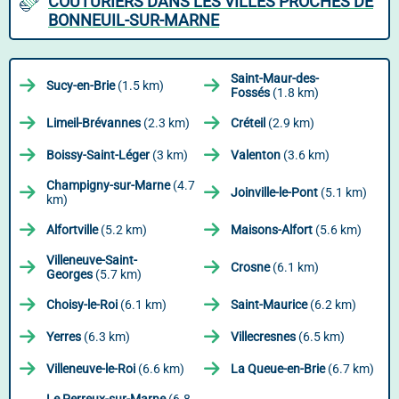
COUTURIERS DANS LES VILLES PROCHES DE
BONNEUIL-SUR-MARNE
Saint-Maur-des-
Sucy-en-Brie
(1.5 km)
Fossés
(1.8 km)
Limeil-Brévannes
(2.3 km)
Créteil
(2.9 km)
Boissy-Saint-Léger
(3 km)
Valenton
(3.6 km)
Champigny-sur-Marne
(4.7
Joinville-le-Pont
(5.1 km)
km)
Alfortville
(5.2 km)
Maisons-Alfort
(5.6 km)
Villeneuve-Saint-
Crosne
(6.1 km)
Georges
(5.7 km)
Choisy-le-Roi
(6.1 km)
Saint-Maurice
(6.2 km)
Yerres
(6.3 km)
Villecresnes
(6.5 km)
Villeneuve-le-Roi
(6.6 km)
La Queue-en-Brie
(6.7 km)