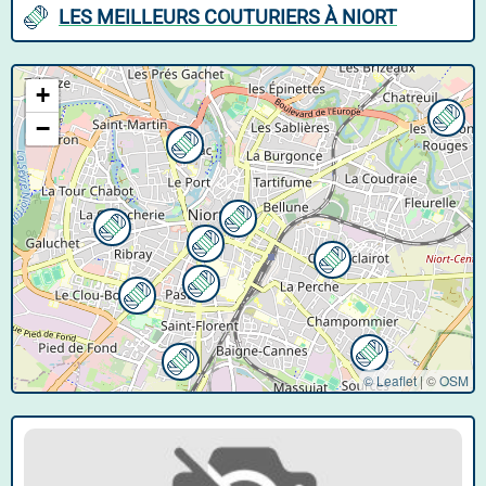
LES MEILLEURS COUTURIERS À NIORT
+
−
© Leaflet
|
©
OSM