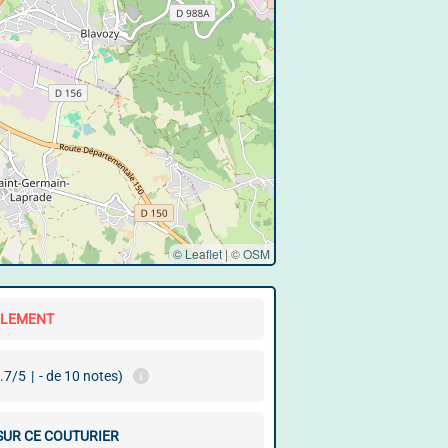
© Leaflet
|
©
OSM
LLEMENT
.7/5
|
- de 10 notes)
 SUR CE COUTURIER