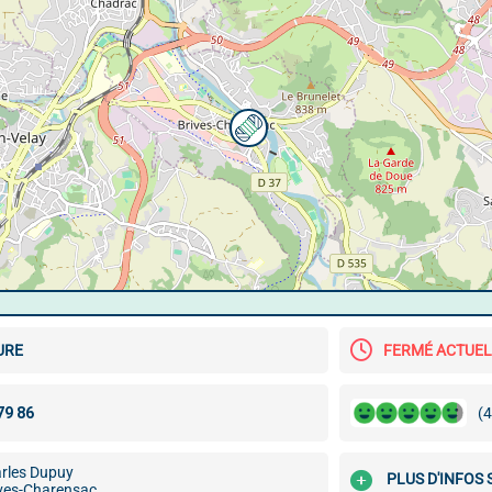
URE
FERMÉ ACTUE
(4
arles Dupuy
PLUS D'INFOS
ves-Charensac