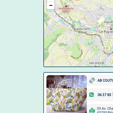
−
AB COUT
35 Av. Ch
43700 Bri