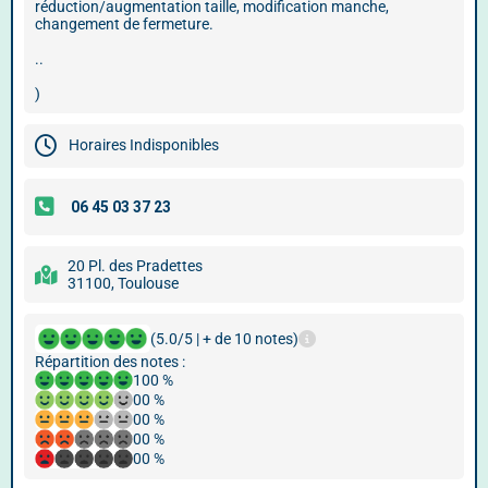
réduction/augmentation taille, modification manche,
changement de fermeture.
..
)
Horaires Indisponibles
20 Pl. des Pradettes
31100, Toulouse
(5.0/5 | + de 10 notes)
Répartition des notes :
100 %
00 %
00 %
00 %
00 %