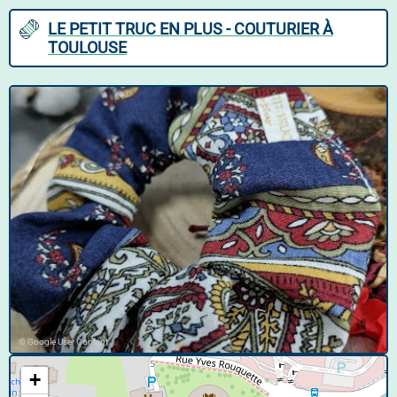
LE PETIT TRUC EN PLUS - COUTURIER À
TOULOUSE
© Google User Content
+